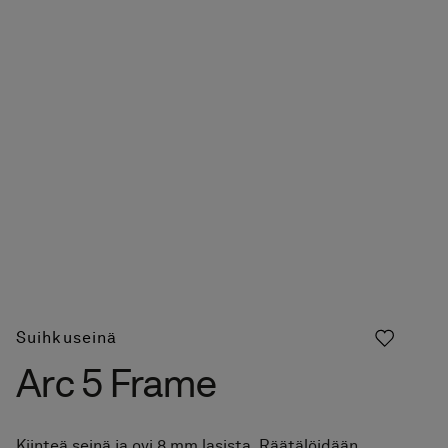
Suihkuseinä
Arc 5 Frame
Kiinteä seinä ja ovi 8 mm lasista. Räätälöidään