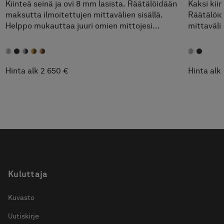
Kiinteä seinä ja ovi 8 mm lasista. Räätälöidään
Kaksi kiin
maksutta ilmoitettujen mittavälien sisällä.
Räätälöid
Helppo mukauttaa juuri omien mittojesi
mittaväli
mukaan.
omien mit
Hinta alk 2 650 €
Hinta alk
Kuluttaja
Kuvasto
Uutiskirje