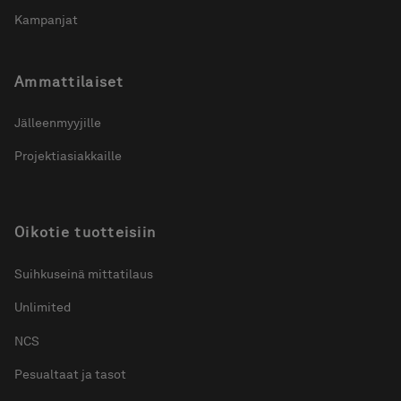
Kampanjat
Ammattilaiset
Jälleenmyyjille
Projektiasiakkaille
Oikotie tuotteisiin
Suihkuseinä mittatilaus
Unlimited
NCS
Pesualtaat ja tasot