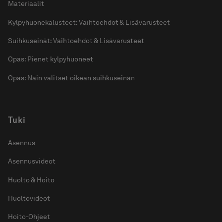
Materiaalit
Kylpyhuonekalusteet: Vaihtoehdot & Lisävarusteet
Suihkuseinät: Vaihtoehdot & Lisävarusteet
Opas: Pienet kylpyhuoneet
Opas: Näin valitset oikean suihkuseinän
Tuki
Asennus
Asennusvideot
Huolto & Hoito
Huoltovideot
Hoito-Ohjeet