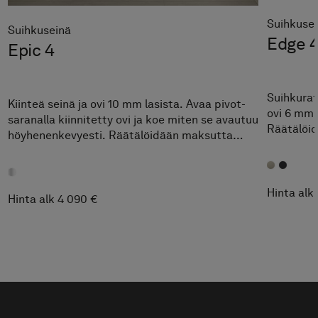
Suihkuse
Suihkuseinä
Edge 
Epic 4
390 €
Suihkurat
Kiinteä seinä ja ovi 10 mm lasista. Avaa pivot-
ovi 6 mm l
saranalla kiinnitetty ovi ja koe miten se avautuu
Räätälöid
höyhenenkevyesti. Räätälöidään maksutta
mittavälie
ilmoitettujen mittavälien sisällä.
seinä
Original
k 22
Hinta alk
Hinta alk 4 090 €