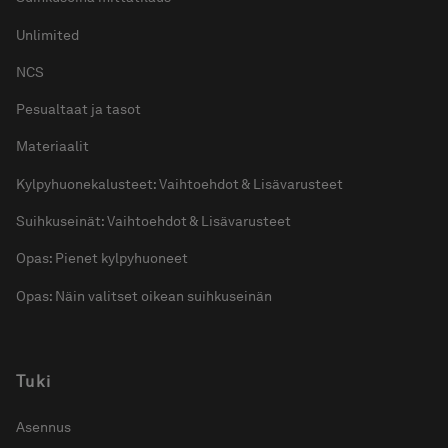
Unlimited
NCS
Pesualtaat ja tasot
Materiaalit
Kylpyhuonekalusteet: Vaihtoehdot & Lisävarusteet
Suihkuseinät: Vaihtoehdot & Lisävarusteet
Opas: Pienet kylpyhuoneet
Opas: Näin valitset oikean suihkuseinän
Tuki
Asennus