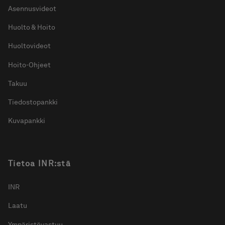
Asennusvideot
Huolto & Hoito
Huoltovideot
Hoito-Ohjeet
Takuu
Tiedostopankki
Kuvapankki
Tietoa INR:stä
INR
Laatu
Ympäristövastuu