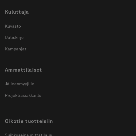
Kuluttaja
Kuvasto
Uutiskirje
Kampanjat
Ammattilaiset
Jälleenmyyjille
Projektiasiakkaille
Oikotie tuotteisiin
Suihkuseinä mittatilaus