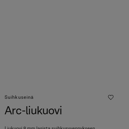
Suihkuseinä
Arc-liukuovi
Liukuovi 8 mm lasista suihkusyvennykseen