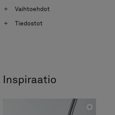
Vaihtoehdot
Tiedostot
Inspiraatio
Kylpyammeseinäke Arc 17 Original
Hinta alk 11 390 €