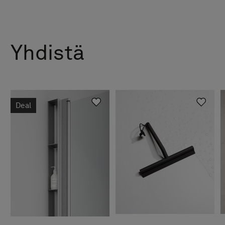
Suihkuseinä
Hinta alk 21
Suihkuseinä L
Hinta alk 29 
Yhdistä
Suihkuseinä Li
Hinta alk 19 79
Suihkuseinä Linc
Hinta alk 21 790 
Deal