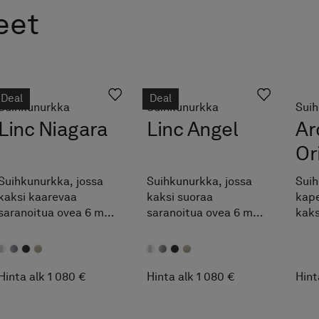
eet
Deal
Deal
Suihkunurkka
Suihkunurkka
Suih
Linc Niagara
Linc Angel
Ar
Or
Suihkunurkka, jossa
Suihkunurkka, jossa
Suih
kaksi kaarevaa
kaksi suoraa
kape
saranoitua ovea 6 mm
saranoitua ovea 6 mm
kaks
lasista. Yhdistele ovia
lasista. Saatavana
lasi
vapaasti ja asenna
kiinteinä
mak
periaatteesa mihin
vakiomittoina, joita
ilmo
mittaan tahansa.
voit yhdistellä
mitt
Hinta alk 1 080 €
Hinta alk 1 080 €
Hint
Täydennä Pile-
vapaasti sekä myös
Hel
suihkutilan
mittojen mukaan
juur