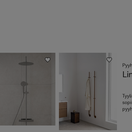
 Linc 5 Original
 790 €
inc 7 Original
790 €
nc 3 Original
0 €
 4 Original
€
Pyy
Li
Tyyl
sopi
pyy
kan
samo
pint