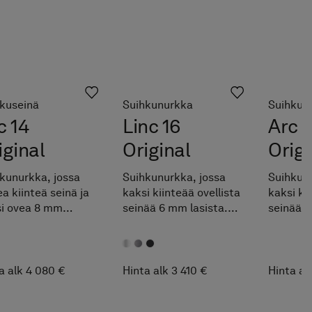
kuseinä
Suihkunurkka
Suihkus
c 14
Linc 16
Arc 1
iginal
Original
Origi
kunurkka, jossa
Suihkunurkka, jossa
Suihkunu
a kiinteä seinä ja
kaksi kiinteää ovellista
kaksi ki
i ovea 8 mm
seinää 6 mm lasista.
seinää 8
sta. Räätälöidään
Räätälöidään
Räätälö
sutta
maksutta
maksut
itettujen
ilmoitettujen
ilmoitet
avälien sisällä.
mittavälien sisällä.
mittaväli
a alk 4 080 €
Hinta alk 3 410 €
Hinta al
ppo mukauttaa
Täydennä Pile-
Helppo 
i omien mittojesi
suihkutilan
juuri om