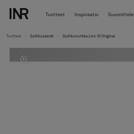
Tuotteet
Inspiraatio
Suunnittele
Tuotteet
Suihkuseinät
Suihkunurkka Linc 15 Original