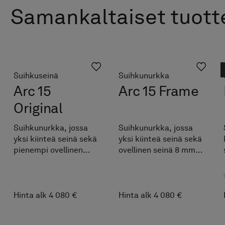
Samankaltaiset tuott
Suihkuseinä
Suihkunurkka
Arc 15
Arc 15 Frame
Original
Suihkunurkka, jossa
Suihkunurkka, jossa
yksi kiinteä seinä sekä
yksi kiinteä seinä sekä
pienempi ovellinen
ovellinen seinä 8 mm
seinä 8 mm lasista.
lasista. Räätälöidään
Räätälöidään
maksutta
maksutta
ilmoitettujen
ilmoitettujen
mittavälien sisällä.
Hinta alk 4 080 €
Hinta alk 4 080 €
mittavälien sisällä.
Helppo mukauttaa
Helppo mukauttaa
juuri omien mittojesi