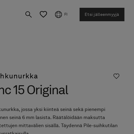
Etsi jälleenmyyjä
FI
ihkunurkka
nc 15 Original
unurkka, jossa yksi kiinteä seinä sekä pienempi
linen seinä 6 mm lasista. Räätälöidään maksutta
tettujen mittavälien sisällä. Täydennä Pile-suihkutilan
tysratkaisulla