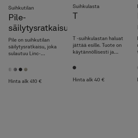
Suihkulasta
Suihkutilan
T
Pile-
säilytysratkaisu
T -suihkulastan haluat
Pile on suihkutilan
jättää esille. Tuote on
säilytysratkaisu, joka
käytännöllisesti ja
sulautuu Linc-
kauniisti muotoiltu ja
suihkuratkaisuihin niin
se on valmistettu
muotoilun kuin
antrasiitin värisestä
toiminnallisuudenkin
silikonista, jossa on
Hinta alk 40 €
osalta. Asenna ensin Pile
Hinta alk 410 €
teräsydin. Sen avulla
ja sitten suihkuovi
pidät suihkutilasi
seinäprofiilin sisään.
raikkaana.