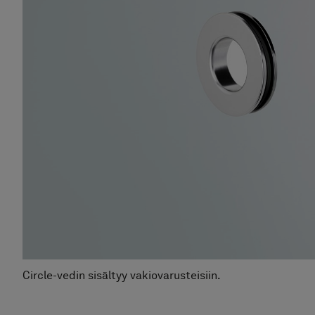
H
Su
Hi
Sui
Hint
Suihk
Hinta
Suihku
Hinta a
Suihkuse
Hinta al
Circle-vedin sisältyy vakiovarusteisiin.
Suihkusei
Hinta alk 