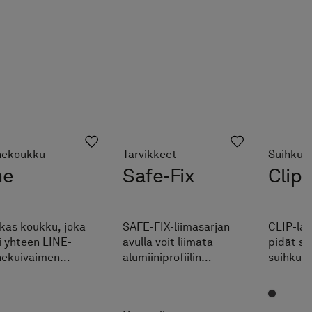
hekoukku
Tarvikkeet
Suihkul
ne
Safe-Fix
Clip
ikäs koukku, joka
SAFE-FIX-liimasarjan
CLIP-las
i yhteen LINE-
avulla voit liimata
pidät su
hekuivaimen
alumiiniprofiilin
suihkuse
ssa. Saatavana
tukevasti seinään
Clip-las
illa
poraamisen ja
käteväst
akäsittelyillä kuin
ruuvaamisen sijaan.
BOX-tai 