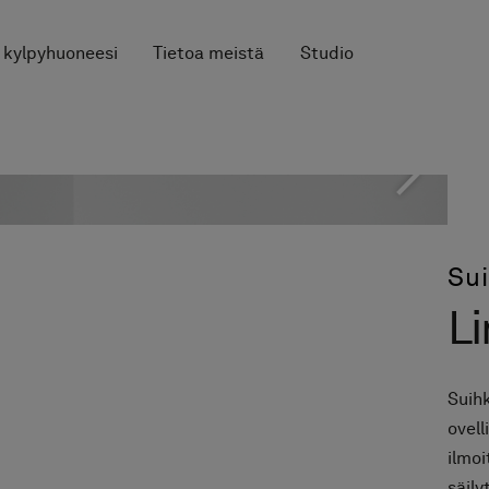
 kylpyhuoneesi
Tietoa meistä
Studio
Su
Li
Suihk
ovel
ilmoi
säily