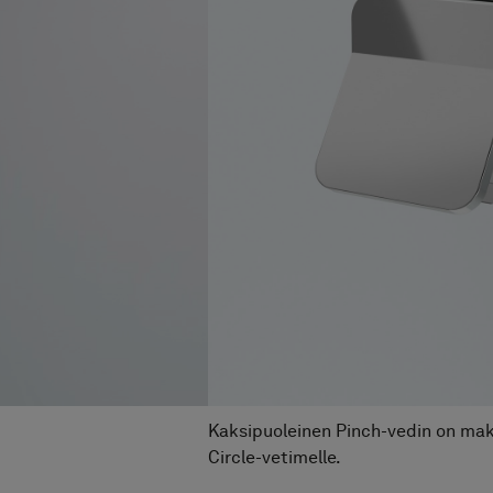
Suihkunurkka Linc Angel
Hinta alk 10 690 €
Suihkunurkka Linc Angel Flex
Hinta alk 16 790 €
Suihkunurkka Linc Monument
Hinta alk 14 190 €
Suihkunurkka Linc Niagara
inta alk 10 690 €
ihkunurkka Linc 16 Original
nta alk 33 890 €
hkunurkka Linc 55 Original
a alk 20 490 €
useinä Linc 2 Flex
 alk 9 390 €
seinä Linc 2 Original
lk 6 990 €
inä Linc 3 Flex
k 23 090 €
Kaksipuoleinen Pinch-vedin on ma
nä Linc 4 Flex
Circle-vetimelle.
24 490 €