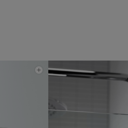
Suihkunurkka Linc Angel
Hinta alk 10 690 €
Suihkunurkka Linc Niagara
Hinta alk 10 690 €