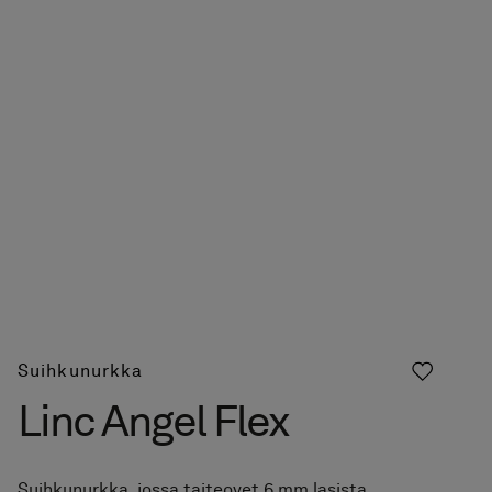
Suihkunurkka
Linc Angel Flex
Suihkunurkka, jossa taiteovet 6 mm lasista.