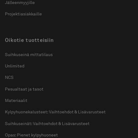
Jälleenmyyjille
Projektiasiakkaille
Oikotie tuotteisiin
Suihkuseinä mittatilaus
Unlimited
NCS
Pesualtaat ja tasot
Materiaalit
Kylpyhuonekalusteet: Vaihtoehdot & Lisävarusteet
Suihkuseinät: Vaihtoehdot & Lisävarusteet
Opas: Pienet kylpyhuoneet