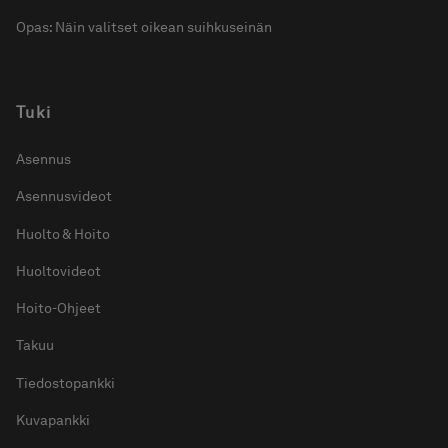
Opas: Näin valitset oikean suihkuseinän
Tuki
Asennus
Asennusvideot
Huolto & Hoito
Huoltovideot
Hoito-Ohjeet
Takuu
Tiedostopankki
Kuvapankki