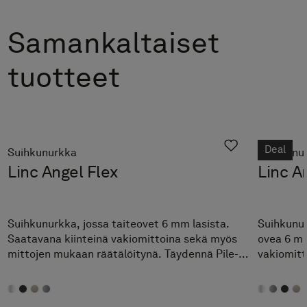
Samankaltaiset
tuotteet
Deal
Suihkunurkka
Suihkunu
Linc Angel Flex
Linc A
Suihkunurkka, jossa taiteovet 6 mm lasista.
Suihkunur
Saatavana kiinteinä vakiomittoina sekä myös
ovea 6 mm
mittojen mukaan räätälöitynä. Täydennä Pile-
vakiomitto
suihkutilan säilytysratkaisulla.
sekä myös
Täydennä 