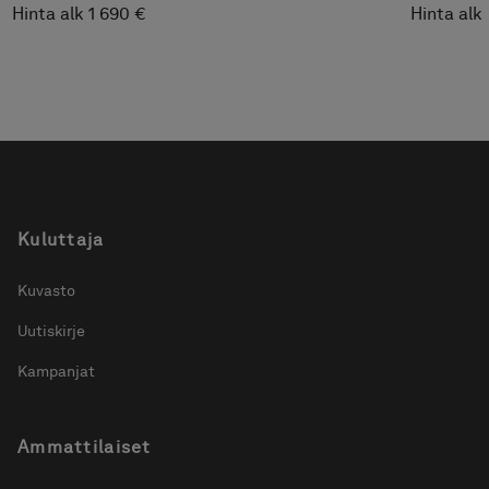
Hinta alk 1 690 €
Hinta alk
Kuluttaja
Kuvasto
Uutiskirje
Kampanjat
Ammattilaiset