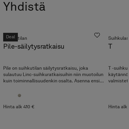
Yhdistä
Deal
Suihkutilan
Suihkulas
Pile-säilytysratkaisu
T
Pile on suihkutilan säilytysratkaisu, joka
T -suihkul
sulautuu Linc-suihkuratkaisuihin niin muotoilun
käytännöll
kuin toiminnallisuudenkin osalta. Asenna ensin
valmistett
Pile ja sitten suihkuovi seinäprofiilin sisään.
jossa on t
raikkaana
Hinta alk 410 €
Hinta alk